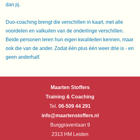
dan jij.
Duo-coaching brengt die verschillen in kaart, met alle
voordelen en valkuilen van de onderlinge verschillen.
Beide personen leren hun eigen kwaliteiten kennen, maar
ook die van de ander. Zodat één plus één weer drie is - en
geen anderhalf.
Maarten Stoffers
Training & Coaching
Tel.
06-509 44 291
info@maartenstoffers.nl
Burggravenlaan 9
2313 HM Leiden